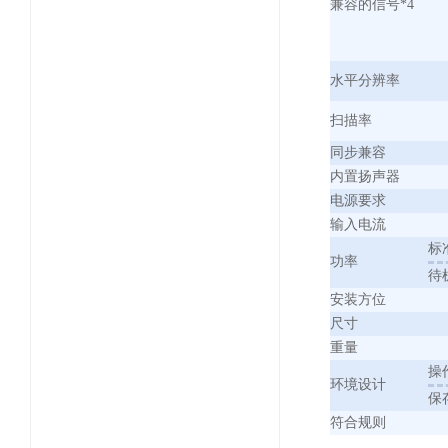
兼容的信号*4
水平分辨率
扫描率
同步兼容
内置扬声器
电源要求
输入电流
标
功率
待
安装方位
尺寸
重量
操
环境设计
保
符合规则