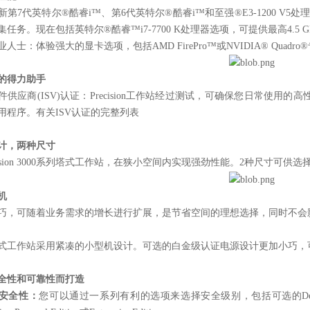
新第7代英特尔®酷睿i™、第6代英特尔®酷睿i™和至强®E3-1200 
集任务。现在包括英特尔®酷睿™i7-7700 K处理器选项，可提供最高4.5 
人士：体验强大的显卡选项，包括AMD FirePro™或NVIDIA® Qua
的得力助手
件供应商(ISV)认证：Precision工作站经过测试，可确保您日常使用
用程序。有关ISV认证的完整列表
计，两种尺寸
cision 3000系列塔式工作站，在狭小空间内实现强劲性能。2种尺寸可供选
机
巧，可随着业务需求的增长进行扩展，是节省空间的理想选择，同时不会
式工作站采用紧凑的小型机设计。可选的白金级认证电源设计更加小巧，
全性和可靠性而打造
安全性：
您可以通过一系列有利的选项来选择安全级别，包括可选的Dell Data Protection