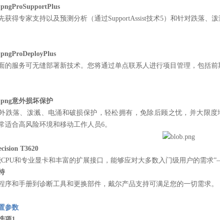
ProSupportPlus
先获得专家支持以及预测分析（通过SupportAssist技术5）和针对跌落
ProDeployPlus
面的服务可无缝部署新技术。您将通过单点联系人进行项目管理，包括前
意外损坏保护
外跌落、泼溅、电涌和破损保护，轻松拥有，免除后顾之忧，并大限度
常适合高风险环境和移动工作人员6。
ision T3620
能CPU和专业显卡和丰富的扩展接口，能够应对大多数入门级用户的需求”― 
持
程序和手册到诊断工具和更换部件，戴尔产品支持可满足您的一切需求。
置参数
选项1