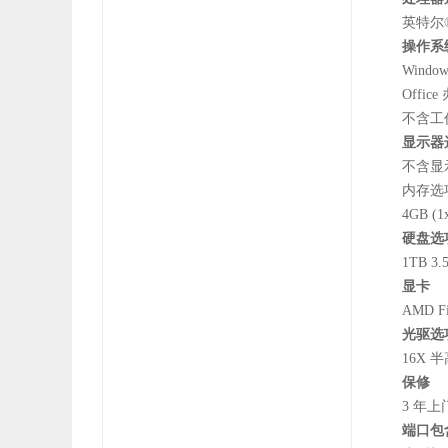
英特尔® 
操作系统
Windo
Offic
不含工
显示器
不含显
内存选
4GB (
硬盘选
1TB 3.
显卡
AMD Fi
光驱选
16X 半
保修
3 年
端口包