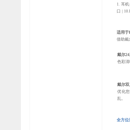
1. 耳机
口 | 10
适用于P
借助戴
戴尔24
色彩清
戴尔双
优化您
乱。
全方位