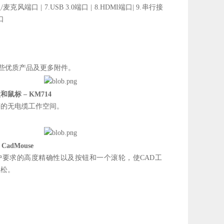
输入/麦克风端口 | 7.USB 3.0端口 | 8.HDMI端口| 9.串行接
端口
购这些优质产品及更多附件。
鼠标 – KM714
序的无电缆工作空间。
 CadMouse
户要求的高度精确性以及按钮和一个滚轮，使CAD工
轻松。