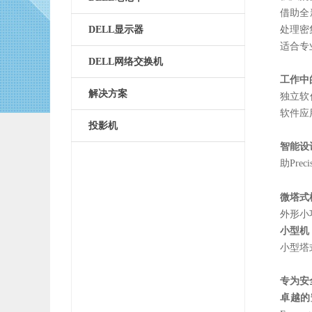
借助全
处理密
DELL显示器
适合专业
DELL网络交换机
工作中
解决方案
独立软
软件应
投影机
智能设
助Pre
微塔式
外形小
小型机
小型塔
专为安
卓越的