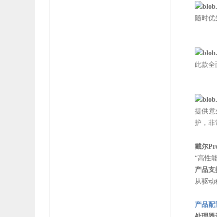
随时优
此款全
提供意
护，非
戴尔Prec
“高性
产品支
从驱动
产品配
处理器