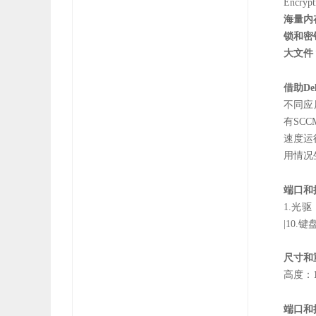
Encrypt
海量内
锁和密
大文件
借助Del
不同应
有SCC
速度运行
用情况
端口和
1.光驱 
|10.键
尺寸和
高度：1
端口和